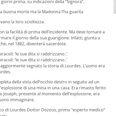
giorni prima, su indicazioni della “Signora”.
na buona morte ma la Madonna l’ha guarita
vano la loro scioltezza.
on la facilità di prima dell’incidente. Ma deve tornare a
rmare il giorno della sua guarigione. Infatti, giunta a
, che, nel 1882, diventerà sacerdote.
acoli: ‘le sue dita si raddrizzano..’
acoli: ‘le sue dita si raddrizzano..’
 maggiormente segnato la storia di Lourdes. L’uomo era
urdes.
pleta della vista dell’occhio destro in seguito ad un
’esplosione di una mina in una cava. Era rimasto ferito
llo Joseph, presente al momento dell’esplosione, era
ossono immaginare.
edico di Lourdes Dottor Dozous, primo “esperto medico”
uis: