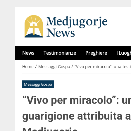
News
Testimonianze
Preghiere
I Luog
/
/
Home
Messaggi Gospa
“Vivo per miracolo”: una tes
Messaggi Gospa
“Vivo per miracolo”: u
guarigione attribuita 