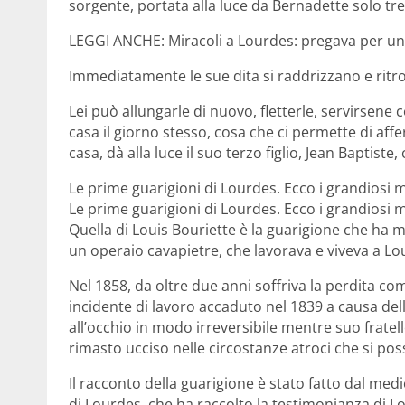
sorgente, portata alla luce da Bernadette solo tre 
LEGGI ANCHE: Miracoli a Lourdes: pregava per u
Immediatamente le sue dita si raddrizzano e ritro
Lei può allungarle di nuovo, fletterle, servirsene c
casa il giorno stesso, cosa che ci permette di affe
casa, dà alla luce il suo terzo figlio, Jean Baptiste
Le prime guarigioni di Lourdes. Ecco i grandiosi mir
Le prime guarigioni di Lourdes. Ecco i grandiosi mir
Quella di Louis Bouriette è la guarigione che ha
un operaio cavapietre, che lavorava e viveva a Lo
Nel 1858, da oltre due anni soffriva la perdita com
incidente di lavoro accaduto nel 1839 a causa dell
all’occhio in modo irreversibile mentre suo frate
rimasto ucciso nelle circostanze atroci che si p
Il racconto della guarigione è stato fatto dal m
di Lourdes, che ha raccolto la testimonianza di Lo