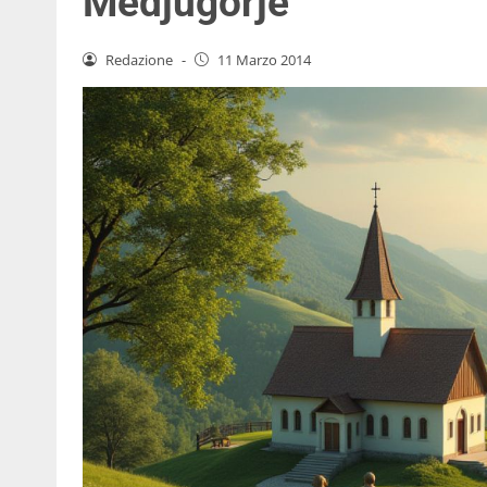
Medjugorje
Redazione
-
11 Marzo 2014