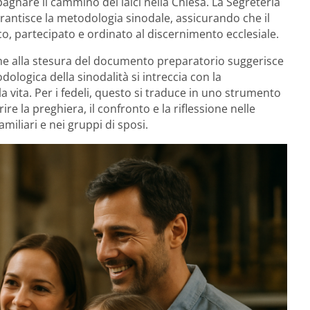
pagnare il cammino dei laici nella Chiesa. La Segreteria
rantisce la metodologia sinodale, assicurando che il
co, partecipato e ordinato al discernimento ecclesiale.
ieme alla stesura del documento preparatorio suggerisce
ologica della sinodalità si intreccia con la
a vita. Per i fedeli, questo si traduce in uno strumento
e la preghiera, il confronto e la riflessione nelle
miliari e nei gruppi di sposi.