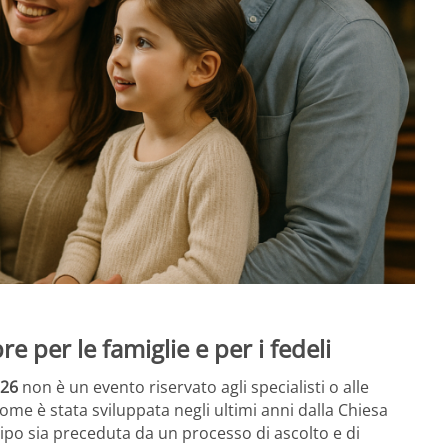
re per le famiglie e per i fedeli
026
non è un evento riservato agli specialisti o alle
come è stata sviluppata negli ultimi anni dalla Chiesa
ipo sia preceduta da un processo di ascolto e di