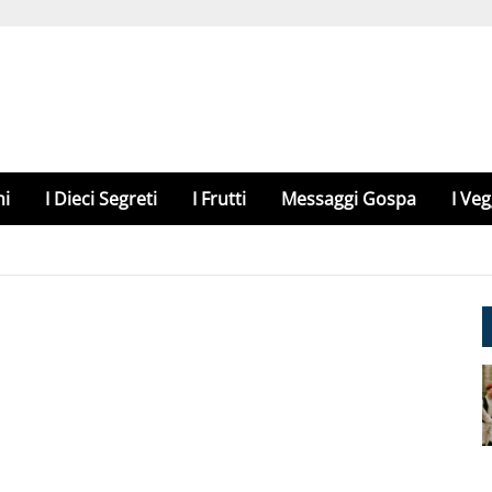
hi
I Dieci Segreti
I Frutti
Messaggi Gospa
I Veg